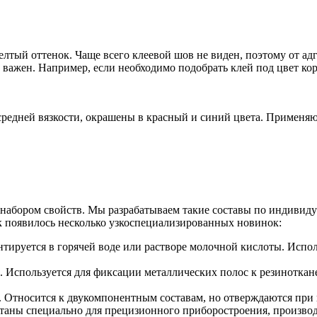
ый оттенок. Чаще всего клеевой шов не виден, поэтому от адгез
 важен. Например, если необходимо подобрать клей под цвет ко
редней вязкости, окрашены в красный и синий цвета. Применяю
абором свойств. Мы разрабатываем такие составы по индивиду
к появилось несколько узкоспециализированных новинок:
нтируется в горячей воде или растворе молочной кислоты. Исп
. Используется для фиксации металлических полос к резинотк
 Относится к двукомпонентным составам, но отверждаются при 
таны специально для прецизионного приборостроения, произво