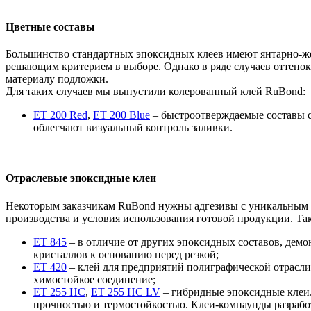
Цветные составы
Большинство стандартных эпоксидных клеев имеют янтарно-желт
решающим критерием в выборе. Однако в ряде случаев оттенок
материалу подложки.
Для таких случаев мы выпустили колерованный клей RuBond:
ET 200 Red
,
ET 200 Blue
– быстроотверждаемые составы с
облегчают визуальный контроль заливки.
Отраслевые эпоксидные клеи
Некоторым заказчикам RuBond нужны адгезивы с уникальным н
производства и условия использования готовой продукции. Та
ET 845
– в отличие от других эпоксидных составов, демо
кристаллов к основанию перед резкой;
ET 420
– клей для предприятий полиграфической отрасли
химостойкое соединение;
ET 255 HC
,
ET 255 HC LV
– гибридные эпоксидные клеи.
прочностью и термостойкостью. Клеи-компаунды разрабо