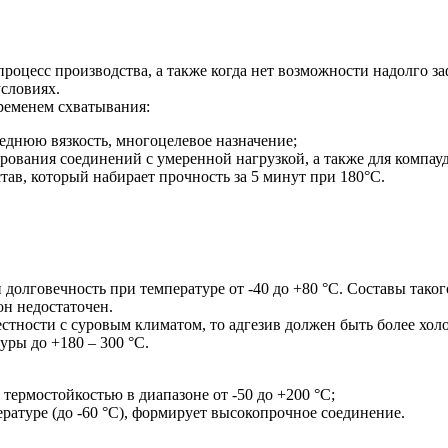
процесс производства, а также когда нет возможности надолго 
словиях.
ременем схватывания:
реднюю вязкость, многоцелевое назначение;
рования соединений с умеренной нагрузкой, а также для компа
в, который набирает прочность за 5 минут при 180°С.
олговечность при температуре от -40 до +80 °С. Составы таког
н недостаточен.
стности с суровым климатом, то адгезив должен быть более хол
ры до +180 – 300 °С.
термостойкостью в диапазоне от -50 до +200 °С;
ратуре (до -60 °С), формирует высокопрочное соединение.