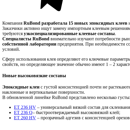
Компания
RuBond
разработала 15 новых эпоксидных клеев
и
Заказчики активно ищут замену импортным клеевым решениям и
требуются
узкоспециализированные клеевые составы
.
Специалисты RuBond
внимательно изучают потребности рынк
собственной лаборатории
предприятия. При необходимости со
условий.
Сферу использования клея определяют его ключевые параметры: 
свойств, но определяющее значение обычно имеют 1 – 2 характ
Новые высоковязкие составы
Эпоксидные клеи
с густой консистенцией почти не растекают
наклонные и вертикальные поверхности.
В обновленной линейке RuBond представлено несколько густы
ET 236 HV
– универсальный вязкий состав для склеивани
ET 236 Q
– быстроотверждаемый высоковязкий клей;
ET 260 HV
– прозрачный адгезив с консистенцией орехов