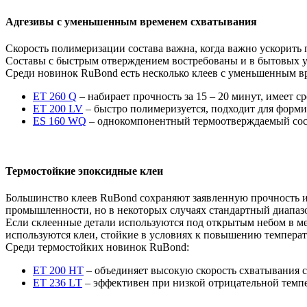
Адгезивы с уменьшенным временем схватывания
Скорость полимеризации состава важна, когда важно ускорить 
Составы с быстрым отверждением востребованы и в бытовых у
Среди новинок RuBond есть несколько клеев с уменьшенным в
ET 260 Q
– набирает прочность за 15 – 20 минут, имеет с
ET 200 LV
– быстро полимеризуется, подходит для форми
ES 160 WQ
– однокомпонентный термоотверждаемый соста
Термостойкие эпоксидные клеи
Большинство клеев RuBond сохраняют заявленную прочность и д
промышленности, но в некоторых случаях стандартный диапазо
Если склеенные детали используются под открытым небом в ме
используются клеи, стойкие в условиях к повышению температу
Среди термостойких новинок RuBond:
ET 200 HT
– объединяет высокую скорость схватывания с 
ЕТ 236 LТ
– эффективен при низкой отрицательной темпе