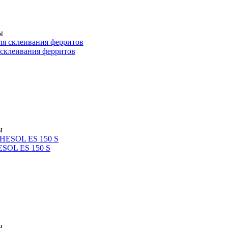
ы
склеивания ферритов
ы
SOL ES 150 S
ы