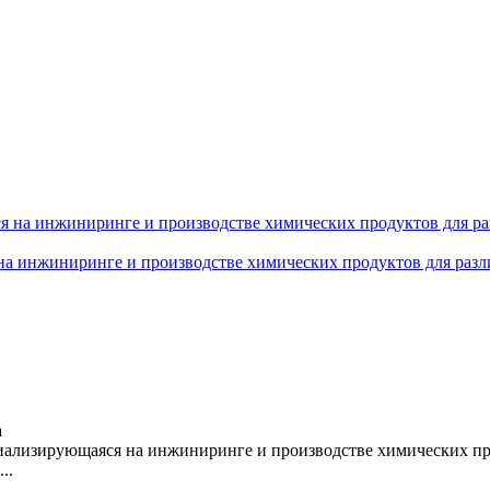
а инжиниринге и производстве химических продуктов для раз
а
лизирующаяся на инжиниринге и производстве химических про
..